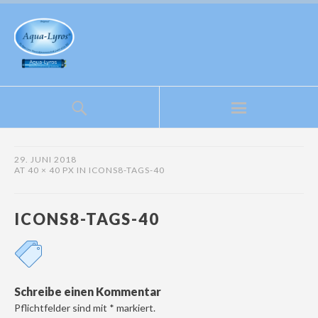
29. JUNI 2018
AT
40 × 40 PX
IN
ICONS8-TAGS-40
ICONS8-TAGS-40
Schreibe einen Kommentar
Pflichtfelder sind mit
*
markiert.