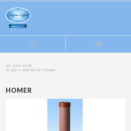
29. JUNI 2018
AT
867 × 449 PX
IN
HOMER
HOMER